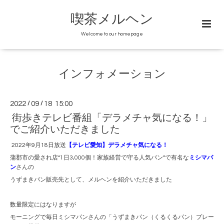
喫茶メルヘン
Welcome to our homepage
インフォメーション
2022
/
09
/
18 15:00
街歩きテレビ番組「デラメチャ気になる！」
でご紹介いただきました
2022年9月18日放送
【テレビ愛知】デラメチャ気になる！
蒲郡市の愛され店“1日3,000個！家族経営で守る人気パン”で有名な
ミシマパ
ン
さんの
うずまきパン販売先として、メルヘンを紹介いただきました
数量限定にはなりますが
モーニングで毎日ミシマパンさんの「うずまきパン（くるくるパン）プレー